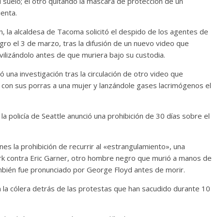
suelo; el otro quitando la máscara de protección de un
enta.
n, la alcaldesa de Tacoma solicitó el despido de los agentes de
gro el 3 de marzo, tras la difusión de un nuevo video que
ilizándolo antes de que muriera bajo su custodia.
ció una investigación tras la circulación de otro video que
 con sus porras a una mujer y lanzándole gases lacrimógenos el
la policía de Seattle anunció una prohibición de 30 días sobre el
nes la prohibición de recurrir al «estrangulamiento», una
ork contra Eric Garner, otro hombre negro que murió a manos de
ambién fue pronunciado por George Floyd antes de morir.
 la cólera detrás de las protestas que han sacudido durante 10