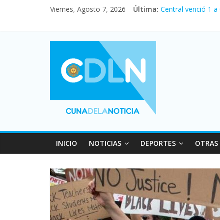
Viernes, Agosto 7, 2026
Última:
Central venció 1 a
La morosidad alca
Desde que asumió M
Vacaciones de invi
Fuerte caída de la
INICIO
NOTICIAS
DEPORTES
OTRAS 