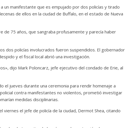
a a un manifestante que es empujado por dos policías y tirado
decenas de ellos en la ciudad de Buffalo, en el estado de Nueva
mbre de 75 años, que sangraba profusamente y parecía haber
 los dos policías involucrados fueron suspendidos. El gobernador
pido y el fiscal local abrió una investigación.
s», dijo Mark Poloncarz, jefe ejecutivo del condado de Erie, al
eado el jueves durante una ceremonia para rendir homenaje a
policial contra manifestantes no violentos, prometió investigar
marían medidas disciplinarias.
l viernes el jefe de policía de la ciudad, Dermot Shea, citando