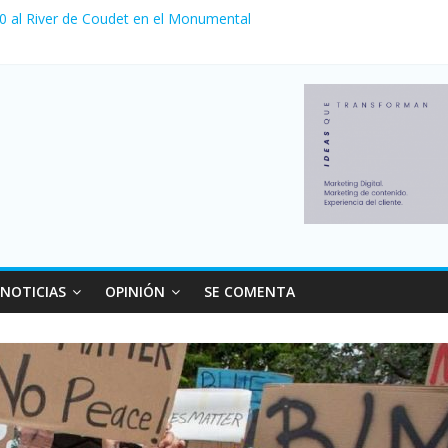
 0 al River de Coudet en el Monumental
nzó su nivel más alto en dos décadas y ya afecta a 400 mil deudores
ilei cerraron 41.000 kioscos: el sector denuncia crisis como en 200
erno con más movimiento y consumo turístico: 4,6 millones de perso
 venta de autos usados en julio: bajó un 12,6% interanual
NOTICIAS
OPINIÓN
SE COMENTA