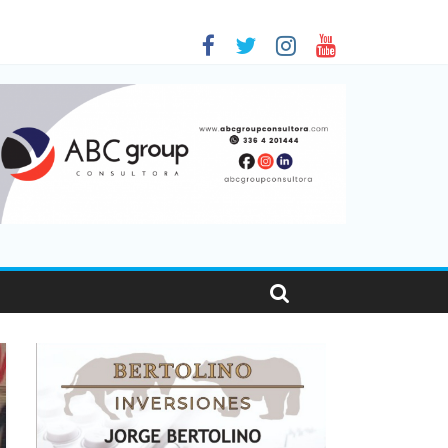
 en Santa Fe
1
nas viajaron por el país, un 5,9% más que en 2025