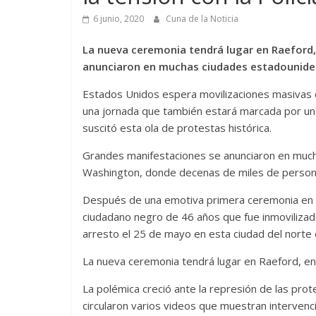
6 junio, 2020
Cuna de la Noticia
La nueva ceremonia tendrá lugar en Raeford,
anunciaron en muchas ciudades estadouniden
Estados Unidos espera movilizaciones masivas con
una jornada que también estará marcada por u
suscitó esta ola de protestas histórica.
Grandes manifestaciones se anunciaron en much
Washington, donde decenas de miles de persona
Después de una emotiva primera ceremonia en M
ciudadano negro de 46 años que fue inmovilizado h
arresto el 25 de mayo en esta ciudad del norte d
La nueva ceremonia tendrá lugar en Raeford, en 
La polémica creció ante la represión de las prot
circularon varios videos que muestran intervenci