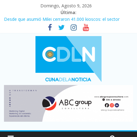
Domingo, Agosto 9, 2026
Última:
Desde que asumió Milei cerraron 41.000 kioscos: el sector
denuncia crisis como en 2001
El agro argentino logró un récord histórico de exportaciones en
el primer semestre de 2026
Duelo internacional: Falleció Jorge Messi, el papá de Leo
Central se despertó y selló una victoria con remontada incluida
por 2 a 1 ante Aldosivi
La morosidad alcanzó su nivel más alto en dos décadas y ya
afecta a 400 mil deudores en Santa Fe