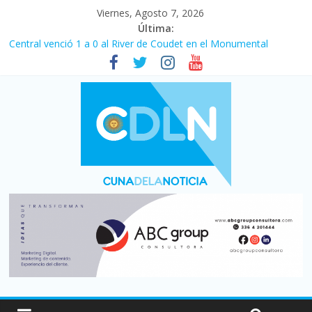
Viernes, Agosto 7, 2026
Última:
Central venció 1 a 0 al River de Coudet en el Monumental
La morosidad alcanzó su nivel más alto en dos décadas y ya
afecta a 400 mil deudores en Santa Fe
Desde que asumió Milei cerraron 41.000 kioscos: el sector
denuncia crisis como en 2001
Vacaciones de invierno con más movimiento y consumo
turístico: 4,6 millones de personas viajaron por el país, un 5,9%
más que en 2025
Fuerte caída de la venta de autos usados en julio: bajó un 12,6%
interanual