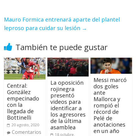
Mauro Formica entrenará aparte del plantel
leproso para cuidar su lesión
→
También te puede gustar
Messi marcó
La oposición
Central:
dos goles
rojinegra
González
ante
presentó
empecinado
Mallorca y
videos para
con la
rompió el
identificar a
llegada de
récord de
los agresores
Bottinelli
Pelé de
de la última
anotaciones
20 agosto, 2020
asamblea
en un año
Comentarios
18 octubre,