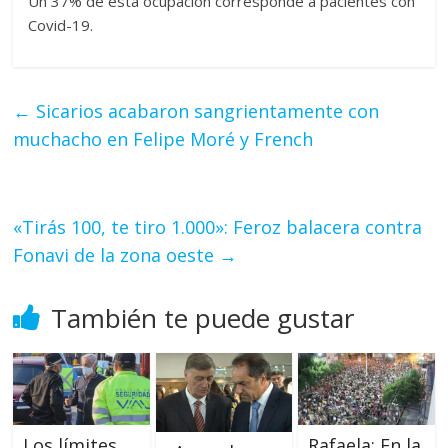
Un 37% de esta ocupación corresponde a pacientes con
Covid-19.
←
Sicarios acabaron sangrientamente con
muchacho en Felipe Moré y French
«Tirás 100, te tiro 1.000»: Feroz balacera contra
Fonavi de la zona oeste
→
También te puede gustar
Los límites
Rafaela: En la