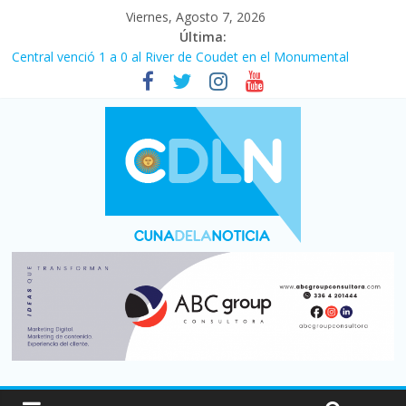
Viernes, Agosto 7, 2026
Última:
Central venció 1 a 0 al River de Coudet en el Monumental
La morosidad alcanzó su nivel más alto en dos décadas y ya
afecta a 400 mil deudores en Santa Fe
Desde que asumió Milei cerraron 41.000 kioscos: el sector
denuncia crisis como en 2001
Vacaciones de invierno con más movimiento y consumo
turístico: 4,6 millones de personas viajaron por el país, un 5,9%
más que en 2025
Fuerte caída de la venta de autos usados en julio: bajó un 12,6%
interanual