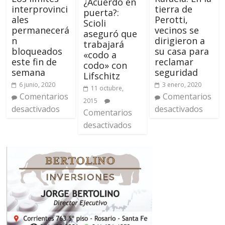
¿Acuerdo en
interprovinci
tierra de
puerta?:
ales
Perotti,
Scioli
permanecerá
vecinos se
aseguró que
n
dirigieron a
trabajará
bloqueados
su casa para
«codo a
este fin de
reclamar
codo» con
semana
seguridad
Lifschitz
6 junio, 2020
3 enero, 2020
11 octubre,
Comentarios
Comentarios
2015
desactivados
desactivados
Comentarios
desactivados