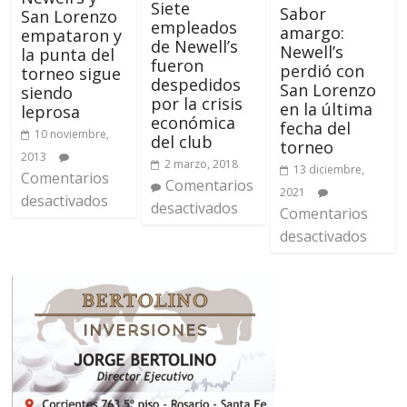
Siete
Sabor
San Lorenzo
empleados
amargo:
empataron y
de Newell’s
Newell’s
la punta del
fueron
perdió con
torneo sigue
despedidos
San Lorenzo
siendo
por la crisis
en la última
leprosa
económica
fecha del
10 noviembre,
del club
torneo
2013
2 marzo, 2018
13 diciembre,
Comentarios
Comentarios
2021
desactivados
desactivados
Comentarios
desactivados