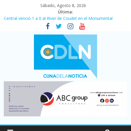
Sábado, Agosto 8, 2026
Última:
Central venció 1 a 0 al River de Coudet en el Monumental
La morosidad alcanzó su nivel más alto en dos décadas y ya
afecta a 400 mil deudores en Santa Fe
Desde que asumió Milei cerraron 41.000 kioscos: el sector
denuncia crisis como en 2001
Vacaciones de invierno con más movimiento y consumo
turístico: 4,6 millones de personas viajaron por el país, un 5,9%
más que en 2025
Fuerte caída de la venta de autos usados en julio: bajó un 12,6%
interanual