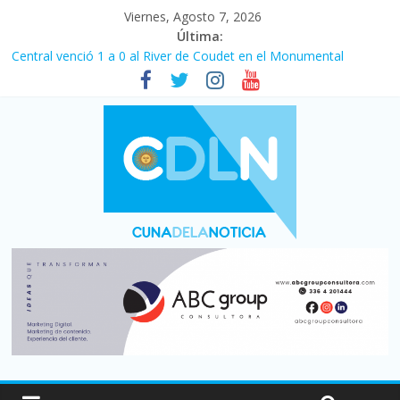
Viernes, Agosto 7, 2026
Última:
Central venció 1 a 0 al River de Coudet en el Monumental
La morosidad alcanzó su nivel más alto en dos décadas y ya
afecta a 400 mil deudores en Santa Fe
Desde que asumió Milei cerraron 41.000 kioscos: el sector
denuncia crisis como en 2001
Vacaciones de invierno con más movimiento y consumo
turístico: 4,6 millones de personas viajaron por el país, un 5,9%
más que en 2025
Fuerte caída de la venta de autos usados en julio: bajó un 12,6%
interanual