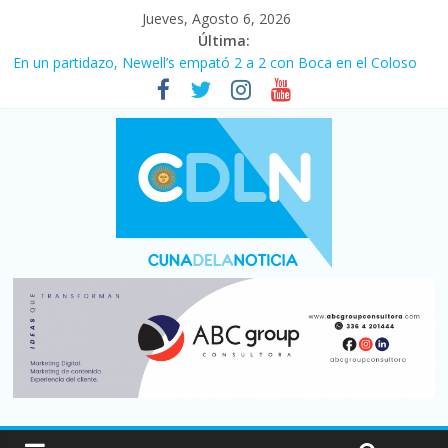
Jueves, Agosto 6, 2026
Última:
En un partidazo, Newell’s empató 2 a 2 con Boca en el Coloso
del Parque
Vacaciones de invierno con más movimiento y consumo
turístico: 4,6 millones de personas viajaron por el país, un 5,9%
más que en 2025
Fuerte caída de la venta de autos usados en julio: bajó un 12,6%
interanual
Central venció 1 a 0 al River de Coudet en el Monumental
Pullaro mejora sus relaciones con el Gobierno nacional