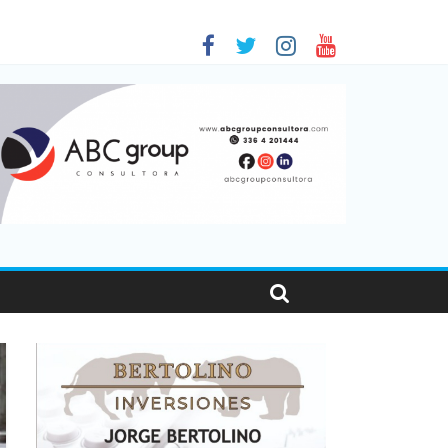
en Santa Fe
as viajaron por el país, un 5,9% más que en 2025