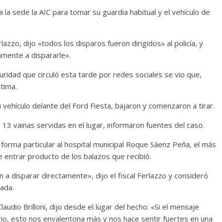
a la sede la AIC para tomar su guardia habitual y el vehículo de
rlazzo, dijo «todos los disparos fueron dirigidos» al policía, y
amente a dispararle».
idad que circuló esta tarde por redes sociales se vio que,
ctima.
vehículo delante del Ford Fiesta, bajaron y comenzaron a tirar.
ió 13 vainas servidas en el lugar, informaron fuentes del caso.
forma particular al hospital municipal Roque Sáenz Peña, el más
de entrar producto de los balazos que recibió.
 a disparar directamente», dijo el fiscal Ferlazzo y consideró
ada.
audio Brilloni, dijo desde el lugar del hecho: «Si el mensaje
io, esto nos envalentona más y nos hace sentir fuertes en una