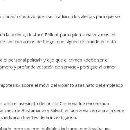
funcionario sostuvo que «se irradiaron los alertas para que se
n la acción», destacó Brilloni, para quien «una vez más, el
e son con armas de fuego, que siguen circulando en esta
 el personal policial» y dijo que el crimen «debe ser el
 esmero y profunda vocación de servicio» persigue al crimen
hipótesis» sobre el móvil del violento asesinato del empleado
rios para el asesinato del policía Carmona fue encontrado
nchez de Bustamante y Salvat, en una zona cercana a la sede
o, indicaron fuentes de la investigación.
obado, pero voceros policiales indicaron que llevaba una