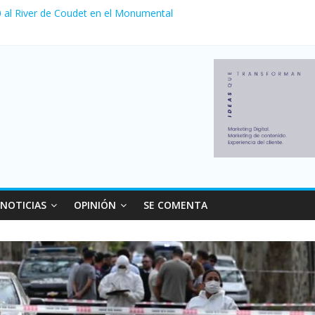
 0 al River de Coudet en el Monumental
zó su nivel más alto en dos décadas y ya afecta a 400 mil deudores 
ilei cerraron 41.000 kioscos: el sector denuncia crisis como en 2001
erno con más movimiento y consumo turístico: 4,6 millones de person
venta de autos usados en julio: bajó un 12,6% interanual
NOTICIAS
OPINIÓN
SE COMENTA