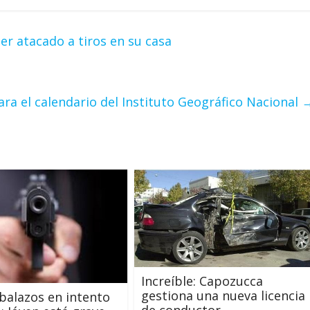
er atacado a tiros en su casa
ra el calendario del Instituto Geográfico Nacional
Increíble: Capozucca
gestiona una nueva licencia
balazos en intento
de conductor