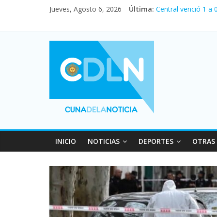
Jueves, Agosto 6, 2026
Última:
Central venció 1 a
La morosidad alcan
Desde que asumió M
Vacaciones de invi
Fuerte caída de la 
INICIO
NOTICIAS
DEPORTES
OTRAS 