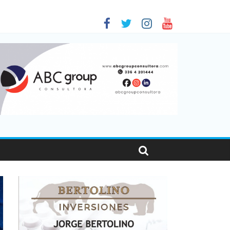
 en Santa Fe
01
nas viajaron por el país, un 5,9% más que en 2025