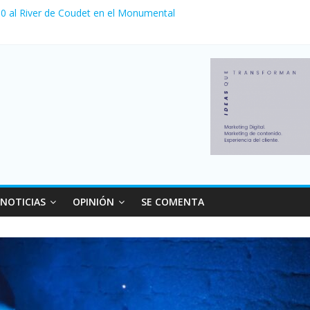
a 0 al River de Coudet en el Monumental
nzó su nivel más alto en dos décadas y ya afecta a 400 mil deudores
Milei cerraron 41.000 kioscos: el sector denuncia crisis como en 20
ierno con más movimiento y consumo turístico: 4,6 millones de perso
 venta de autos usados en julio: bajó un 12,6% interanual
NOTICIAS
OPINIÓN
SE COMENTA