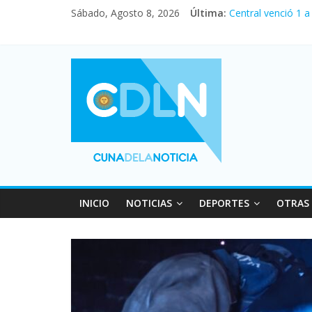
Sábado, Agosto 8, 2026
Última:
Central venció 1 
La morosidad alca
Desde que asumió 
Vacaciones de inv
Fuerte caída de la
INICIO
NOTICIAS
DEPORTES
OTRAS 