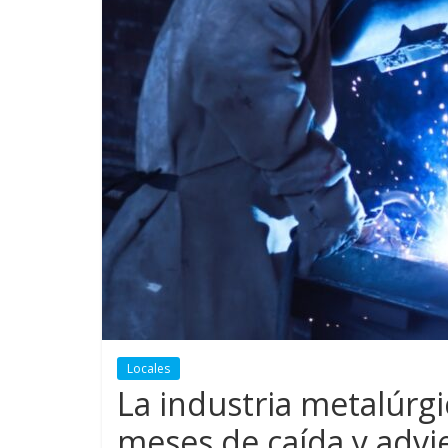
Locales
La industria metalúrg
meses de caída y advi