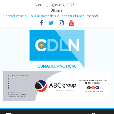
Viernes, Agosto 7, 2026
Última:
Central venció 1 a 0 al River de Coudet en el Monumental
La morosidad alcanzó su nivel más alto en dos décadas y ya
afecta a 400 mil deudores en Santa Fe
Desde que asumió Milei cerraron 41.000 kioscos: el sector
denuncia crisis como en 2001
Vacaciones de invierno con más movimiento y consumo
turístico: 4,6 millones de personas viajaron por el país, un 5,9%
más que en 2025
Fuerte caída de la venta de autos usados en julio: bajó un 12,6%
interanual