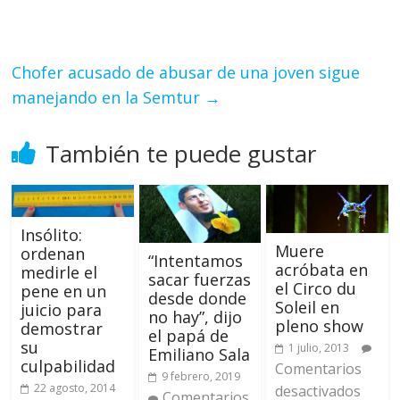
Chofer acusado de abusar de una joven sigue
manejando en la Semtur
→
También te puede gustar
Insólito:
Muere
ordenan
“Intentamos
acróbata en
medirle el
sacar fuerzas
el Circo du
pene en un
desde donde
Soleil en
juicio para
no hay”, dijo
pleno show
demostrar
el papá de
su
1 julio, 2013
Emiliano Sala
culpabilidad
Comentarios
9 febrero, 2019
22 agosto, 2014
desactivados
Comentarios