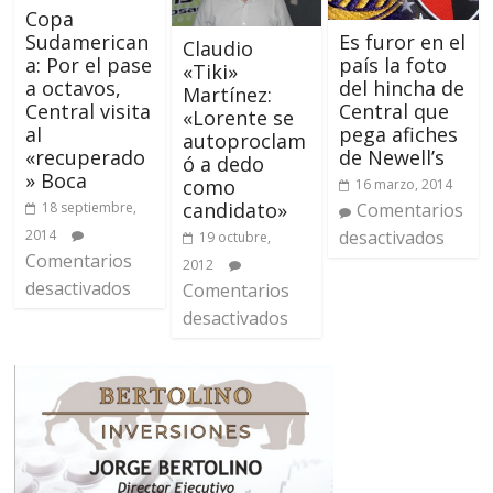
Copa
Es furor en el
Sudamerican
Claudio
país la foto
a: Por el pase
«Tiki»
del hincha de
a octavos,
Martínez:
Central que
Central visita
«Lorente se
pega afiches
al
autoproclam
de Newell’s
«recuperado
ó a dedo
» Boca
como
16 marzo, 2014
candidato»
Comentarios
18 septiembre,
desactivados
2014
19 octubre,
Comentarios
2012
desactivados
Comentarios
desactivados