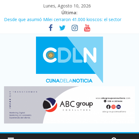
Lunes, Agosto 10, 2026
Última:
Desde que asumió Milei cerraron 41.000 kioscos: el sector
denuncia crisis como en 2001
El agro argentino logró un récord histórico de exportaciones en
el primer semestre de 2026
Duelo internacional: Falleció Jorge Messi, el papá de Leo
Central se despertó y selló una victoria con remontada incluida
por 2 a 1 ante Aldosivi
La morosidad alcanzó su nivel más alto en dos décadas y ya
afecta a 400 mil deudores en Santa Fe