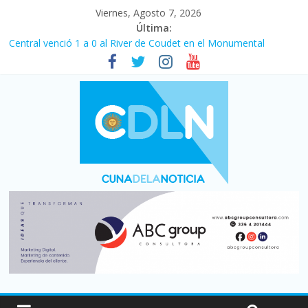
Viernes, Agosto 7, 2026
Última:
Central venció 1 a 0 al River de Coudet en el Monumental
La morosidad alcanzó su nivel más alto en dos décadas y ya
afecta a 400 mil deudores en Santa Fe
Desde que asumió Milei cerraron 41.000 kioscos: el sector
denuncia crisis como en 2001
Vacaciones de invierno con más movimiento y consumo
turístico: 4,6 millones de personas viajaron por el país, un 5,9%
más que en 2025
Fuerte caída de la venta de autos usados en julio: bajó un 12,6%
interanual