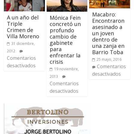
Macabro:
A un año del
Mónica Fein
Encontraron
Triple
concretó un
asesinado a
Crimen de
profundo
un joven
Villa Moreno
cambio de
dentro de
gabinete
31 diciembre,
una zanja en
para
2012
Barrio Toba
enfrentar la
Comentarios
25 mayo, 2016
crisis
desactivados
Comentarios
19 noviembre,
desactivados
2013
Comentarios
desactivados