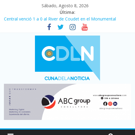
Sábado, Agosto 8, 2026
Última:
Central venció 1 a 0 al River de Coudet en el Monumental
La morosidad alcanzó su nivel más alto en dos décadas y ya
afecta a 400 mil deudores en Santa Fe
Desde que asumió Milei cerraron 41.000 kioscos: el sector
denuncia crisis como en 2001
Vacaciones de invierno con más movimiento y consumo
turístico: 4,6 millones de personas viajaron por el país, un 5,9%
más que en 2025
Fuerte caída de la venta de autos usados en julio: bajó un 12,6%
interanual