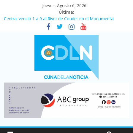
Jueves, Agosto 6, 2026
Última:
Central venció 1 a 0 al River de Coudet en el Monumental
La morosidad alcanzó su nivel más alto en dos décadas y ya
afecta a 400 mil deudores en Santa Fe
Desde que asumió Milei cerraron 41.000 kioscos: el sector
denuncia crisis como en 2001
Vacaciones de invierno con más movimiento y consumo
turístico: 4,6 millones de personas viajaron por el país, un 5,9%
más que en 2025
Fuerte caída de la venta de autos usados en julio: bajó un 12,6%
interanual