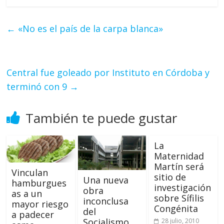
←
«No es el país de la carpa blanca»
Central fue goleado por Instituto en Córdoba y
terminó con 9
→
También te puede gustar
La
Maternidad
Martín será
Vinculan
sitio de
Una nueva
hamburgues
investigación
obra
as a un
sobre Sífilis
inconclusa
mayor riesgo
Congénita
del
a padecer
Socialismo
28 julio, 2010