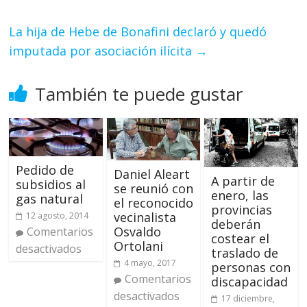
La hija de Hebe de Bonafini declaró y quedó
imputada por asociación ilícita
→
También te puede gustar
Pedido de
Daniel Aleart
A partir de
subsidios al
se reunió con
enero, las
gas natural
el reconocido
provincias
vecinalista
12 agosto, 2014
deberán
Osvaldo
Comentarios
costear el
Ortolani
desactivados
traslado de
4 mayo, 2017
personas con
Comentarios
discapacidad
desactivados
17 diciembre,