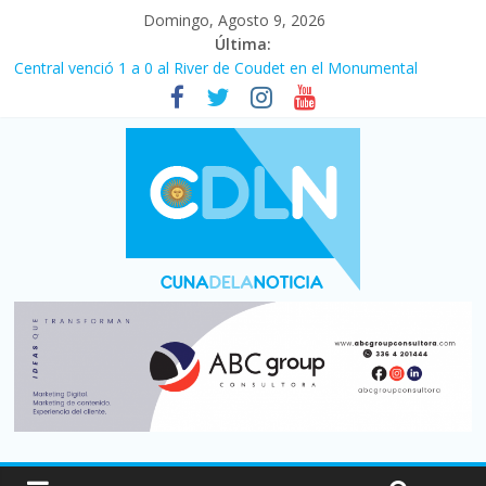
Domingo, Agosto 9, 2026
Última:
Central venció 1 a 0 al River de Coudet en el Monumental
La morosidad alcanzó su nivel más alto en dos décadas y ya
afecta a 400 mil deudores en Santa Fe
Desde que asumió Milei cerraron 41.000 kioscos: el sector
denuncia crisis como en 2001
Vacaciones de invierno con más movimiento y consumo
turístico: 4,6 millones de personas viajaron por el país, un 5,9%
más que en 2025
Fuerte caída de la venta de autos usados en julio: bajó un 12,6%
interanual