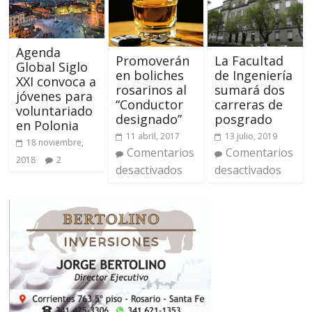
Agenda
La Facultad
Promoverán
Global Siglo
de Ingeniería
en boliches
XXI convoca a
sumará dos
rosarinos al
jóvenes para
carreras de
“Conductor
voluntariado
posgrado
designado”
en Polonia
13 julio, 2019
11 abril, 2017
18 noviembre,
Comentarios
Comentarios
2018
2
desactivados
desactivados