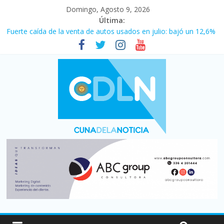
Domingo, Agosto 9, 2026
Última:
Fuerte caída de la venta de autos usados en julio: bajó un 12,6%
interanual
El agro argentino logró un récord histórico de exportaciones en
el primer semestre de 2026
La morosidad alcanzó su nivel más alto en dos décadas y ya
afecta a 400 mil deudores en Santa Fe
Desde que asumió Milei cerraron 41.000 kioscos: el sector
denuncia crisis como en 2001
Vacaciones de invierno con más movimiento y consumo
turístico: 4,6 millones de personas viajaron por el país, un 5,9%
más que en 2025