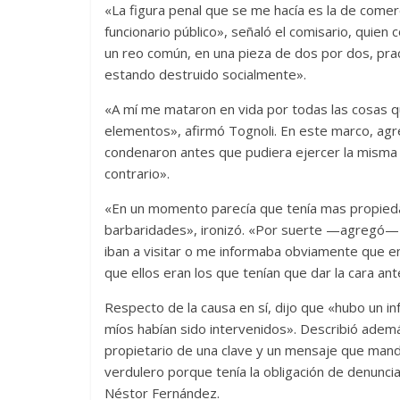
«La figura penal que se me hacía es la de comer
funcionario público», señaló el comisario, quien
un reo común, en una pieza de dos por dos, pract
estando destruido socialmente».
«A mí me mataron en vida por todas las cosas que
elementos», afirmó Tognoli. En este marco, agre
condenaron antes que pudiera ejercer la misma 
contrario».
«En un momento parecía que tenía mas propiedad
barbaridades», ironizó. «Por suerte —agregó— y
iban a visitar o me informaba obviamente que en
que ellos eran los que tenían que dar la cara a
Respecto de la causa en sí, dijo que «hubo un i
míos habían sido intervenidos». Describió adem
propietario de una clave y un mensaje que mand
verdulero porque tenía la obligación de denuncia
Néstor Fernández.