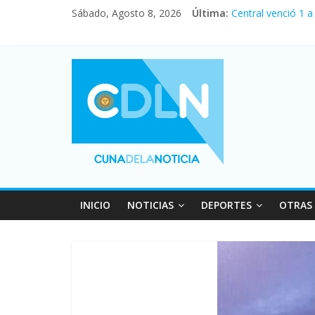
Sábado, Agosto 8, 2026
Última:
Central venció 1 
La morosidad alca
Desde que asumió 
Vacaciones de inv
Fuerte caída de la
INICIO
NOTICIAS
DEPORTES
OTRAS 