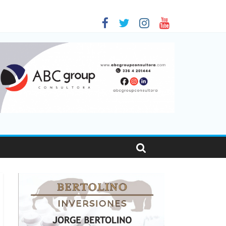
 en Santa Fe
01
nas viajaron por el país, un 5,9% más que en 2025