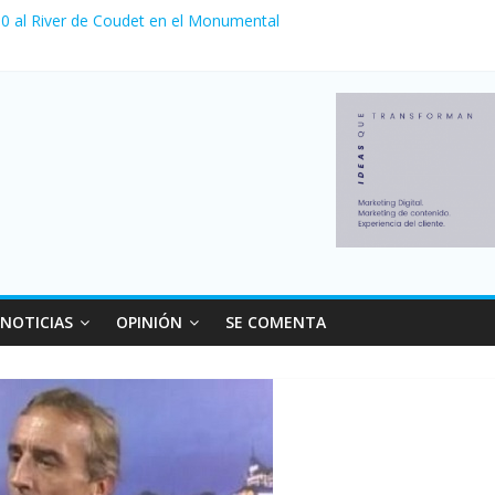
a 0 al River de Coudet en el Monumental
nzó su nivel más alto en dos décadas y ya afecta a 400 mil deudores
Milei cerraron 41.000 kioscos: el sector denuncia crisis como en 20
ierno con más movimiento y consumo turístico: 4,6 millones de perso
 venta de autos usados en julio: bajó un 12,6% interanual
NOTICIAS
OPINIÓN
SE COMENTA