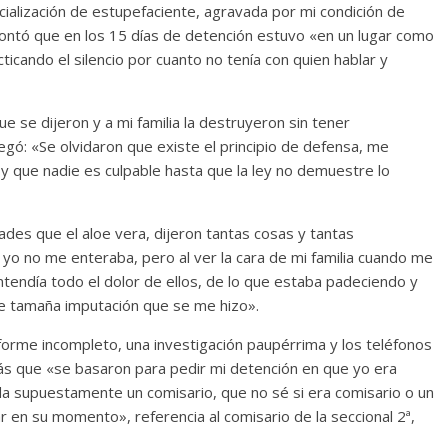
cialización de estupefaciente, agravada por mi condición de
 contó que en los 15 días de detención estuvo «en un lugar como
icando el silencio por cuanto no tenía con quien hablar y
 se dijeron y a mi familia la destruyeron sin tener
gó: «Se olvidaron que existe el principio de defensa, me
y que nadie es culpable hasta que la ley no demuestre lo
es que el aloe vera, dijeron tantas cosas y tantas
o no me enteraba, pero al ver la cara de mi familia cuando me
tendía todo el dolor de ellos, de lo que estaba padeciendo y
nte tamaña imputación que se me hizo».
nforme incompleto, una investigación paupérrima y los teléfonos
ás que «se basaron para pedir mi detención en que yo era
a supuestamente un comisario, que no sé si era comisario o un
r en su momento», referencia al comisario de la seccional 2ª,