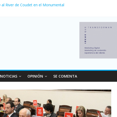
 0 al River de Coudet en el Monumental
zó su nivel más alto en dos décadas y ya afecta a 400 mil deudores 
ilei cerraron 41.000 kioscos: el sector denuncia crisis como en 2001
erno con más movimiento y consumo turístico: 4,6 millones de person
venta de autos usados en julio: bajó un 12,6% interanual
NOTICIAS
OPINIÓN
SE COMENTA