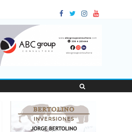
en Santa Fe
as viajaron por el país, un 5,9% más que en 2025