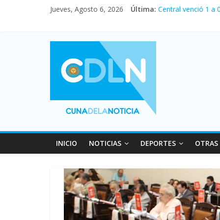
Jueves, Agosto 6, 2026
Última:
Central venció 1 a
La morosidad alcan
Desde que asumió M
Vacaciones de invi
Fuerte caída de la 
INICIO
NOTICIAS
DEPORTES
OTRAS 