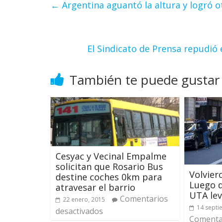
←
Argentina aguantó la altura y logró o
El Sindicato de Prensa repudió e
También te puede gustar
Cesyac y Vecinal Empalme
solicitan que Rosario Bus
Volviero
destine coches 0km para
Luego d
atravesar el barrio
UTA lev
Comentarios
22 enero, 2015
14 septi
desactivados
Comentar