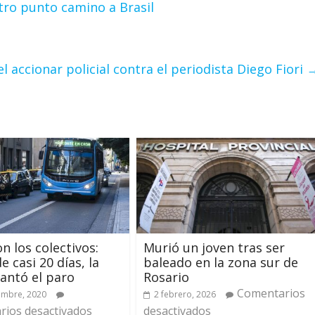
tro punto camino a Brasil
l accionar policial contra el periodista Diego Fiori
n los colectivos:
Murió un joven tras ser
e casi 20 días, la
baleado en la zona sur de
antó el paro
Rosario
Comentarios
embre, 2020
2 febrero, 2026
ios desactivados
desactivados