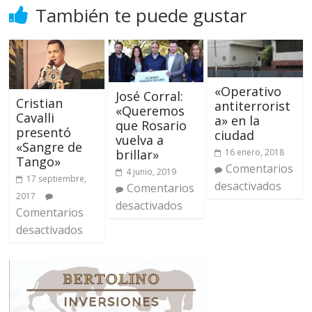
También te puede gustar
«Operativo
José Corral:
Cristian
antiterrorist
«Queremos
Cavalli
a» en la
que Rosario
presentó
ciudad
vuelva a
«Sangre de
brillar»
16 enero, 2018
Tango»
Comentarios
4 junio, 2019
17 septiembre,
desactivados
Comentarios
2017
desactivados
Comentarios
desactivados