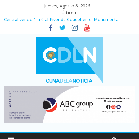
Jueves, Agosto 6, 2026
Última:
Central venció 1 a 0 al River de Coudet en el Monumental
La morosidad alcanzó su nivel más alto en dos décadas y ya
afecta a 400 mil deudores en Santa Fe
Desde que asumió Milei cerraron 41.000 kioscos: el sector
denuncia crisis como en 2001
Vacaciones de invierno con más movimiento y consumo
turístico: 4,6 millones de personas viajaron por el país, un 5,9%
más que en 2025
Fuerte caída de la venta de autos usados en julio: bajó un 12,6%
interanual