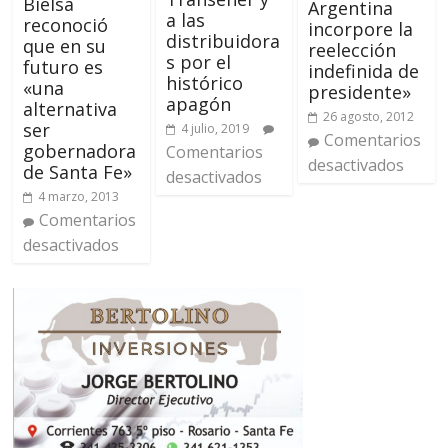
Bielsa
Argentina
a las
reconoció
incorpore la
distribuidora
que en su
reelección
s por el
futuro es
indefinida de
histórico
«una
presidente»
apagón
alternativa
26 agosto, 2012
ser
4 julio, 2019
Comentarios
gobernadora
Comentarios
desactivados
de Santa Fe»
desactivados
4 marzo, 2013
Comentarios
desactivados