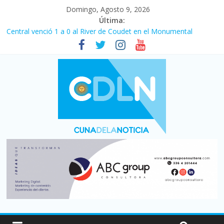
Domingo, Agosto 9, 2026
Última:
Central venció 1 a 0 al River de Coudet en el Monumental
La morosidad alcanzó su nivel más alto en dos décadas y ya
afecta a 400 mil deudores en Santa Fe
Desde que asumió Milei cerraron 41.000 kioscos: el sector
denuncia crisis como en 2001
Vacaciones de invierno con más movimiento y consumo
turístico: 4,6 millones de personas viajaron por el país, un 5,9%
más que en 2025
Fuerte caída de la venta de autos usados en julio: bajó un 12,6%
interanual