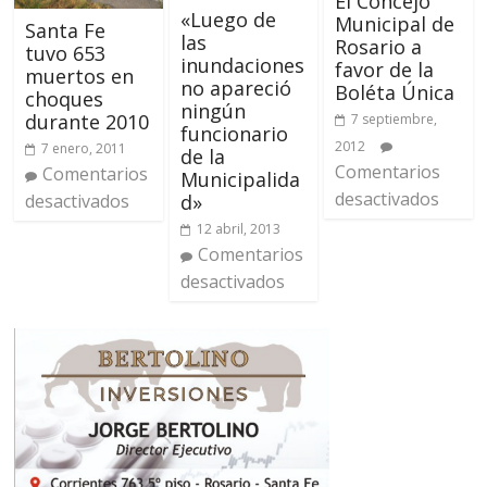
El Concejo
«Luego de
Municipal de
Santa Fe
las
Rosario a
tuvo 653
inundaciones
favor de la
muertos en
no apareció
Boléta Única
choques
ningún
durante 2010
7 septiembre,
funcionario
2012
7 enero, 2011
de la
Comentarios
Comentarios
Municipalida
desactivados
desactivados
d»
12 abril, 2013
Comentarios
desactivados