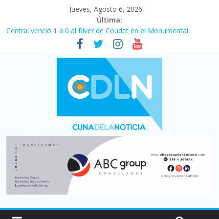
Jueves, Agosto 6, 2026
Última:
Central venció 1 a 0 al River de Coudet en el Monumental
La morosidad alcanzó su nivel más alto en dos décadas y ya
afecta a 400 mil deudores en Santa Fe
Desde que asumió Milei cerraron 41.000 kioscos: el sector
denuncia crisis como en 2001
Vacaciones de invierno con más movimiento y consumo
turístico: 4,6 millones de personas viajaron por el país, un 5,9%
más que en 2025
Fuerte caída de la venta de autos usados en julio: bajó un 12,6%
interanual