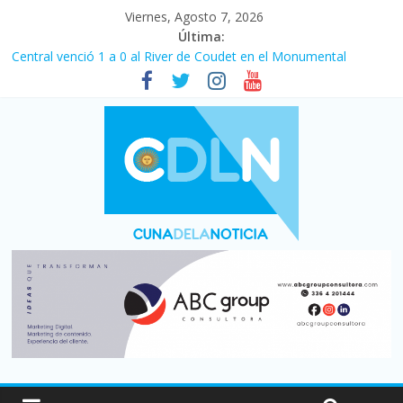
Viernes, Agosto 7, 2026
Última:
Central venció 1 a 0 al River de Coudet en el Monumental
La morosidad alcanzó su nivel más alto en dos décadas y ya
afecta a 400 mil deudores en Santa Fe
Desde que asumió Milei cerraron 41.000 kioscos: el sector
denuncia crisis como en 2001
Vacaciones de invierno con más movimiento y consumo
turístico: 4,6 millones de personas viajaron por el país, un 5,9%
más que en 2025
Fuerte caída de la venta de autos usados en julio: bajó un 12,6%
interanual