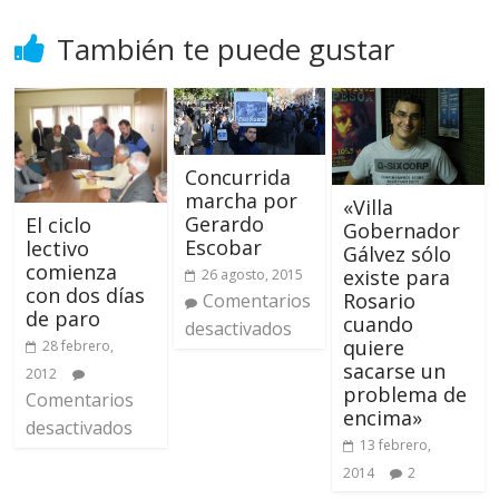
También te puede gustar
Concurrida
marcha por
«Villa
Gerardo
El ciclo
Gobernador
Escobar
lectivo
Gálvez sólo
comienza
existe para
26 agosto, 2015
con dos días
Rosario
Comentarios
de paro
cuando
desactivados
quiere
28 febrero,
sacarse un
2012
problema de
Comentarios
encima»
desactivados
13 febrero,
2014
2