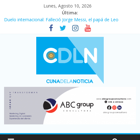
Lunes, Agosto 10, 2026
Última:
Duelo internacional: Falleció Jorge Messi, el papá de Leo
El consumo sigue frenado: las ventas minoristas cayeron 3,8 en
julio y acumulan siete meses en baja
Newell’s cayó 2 a 1 ante Defensa y Justicia en Florencio Varela
por la cuarta fecha del Clausura
El agro argentino logró un récord histórico de exportaciones en
el primer semestre de 2026
La construcción cayó 4,1% en junio y registró su cuarta baja del
año