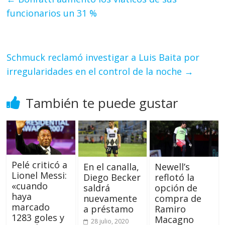
funcionarios un 31 %
Schmuck reclamó investigar a Luis Baita por
irregularidades en el control de la noche
→
También te puede gustar
Pelé criticó a
En el canalla,
Newell’s
Lionel Messi:
Diego Becker
reflotó la
«cuando
saldrá
opción de
haya
nuevamente
compra de
marcado
a préstamo
Ramiro
1283 goles y
Macagno
28 julio, 2020