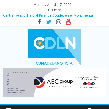
Viernes, Agosto 7, 2026
Última:
Central venció 1 a 0 al River de Coudet en el Monumental
La morosidad alcanzó su nivel más alto en dos décadas y ya
afecta a 400 mil deudores en Santa Fe
Desde que asumió Milei cerraron 41.000 kioscos: el sector
denuncia crisis como en 2001
Vacaciones de invierno con más movimiento y consumo
turístico: 4,6 millones de personas viajaron por el país, un 5,9%
más que en 2025
Fuerte caída de la venta de autos usados en julio: bajó un 12,6%
interanual