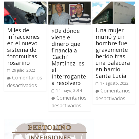
Miles de
Una mujer
«De dónde
infracciones
murió y un
viene el
en el nuevo
hombre fue
dinero que
sistema de
gravemente
financia a
fotomultas
herido tras
‘Cachi’
rosarino
una balacera
Martínez, es
en barrio
el
29 julio, 2022
Santa Lucía
interrogante
Comentarios
a resolver»
17 agosto, 2022
desactivados
Comentarios
14 mayo, 2014
Comentarios
desactivados
desactivados