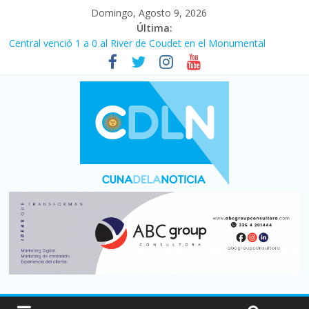
Domingo, Agosto 9, 2026
Última:
Central venció 1 a 0 al River de Coudet en el Monumental
La morosidad alcanzó su nivel más alto en dos décadas y ya
afecta a 400 mil deudores en Santa Fe
Desde que asumió Milei cerraron 41.000 kioscos: el sector
denuncia crisis como en 2001
Vacaciones de invierno con más movimiento y consumo
turístico: 4,6 millones de personas viajaron por el país, un 5,9%
más que en 2025
Fuerte caída de la venta de autos usados en julio: bajó un 12,6%
interanual