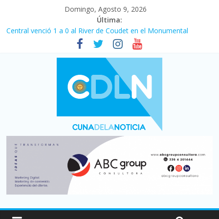
Domingo, Agosto 9, 2026
Última:
Central venció 1 a 0 al River de Coudet en el Monumental
La morosidad alcanzó su nivel más alto en dos décadas y ya
afecta a 400 mil deudores en Santa Fe
Desde que asumió Milei cerraron 41.000 kioscos: el sector
denuncia crisis como en 2001
Vacaciones de invierno con más movimiento y consumo
turístico: 4,6 millones de personas viajaron por el país, un 5,9%
más que en 2025
Fuerte caída de la venta de autos usados en julio: bajó un 12,6%
interanual