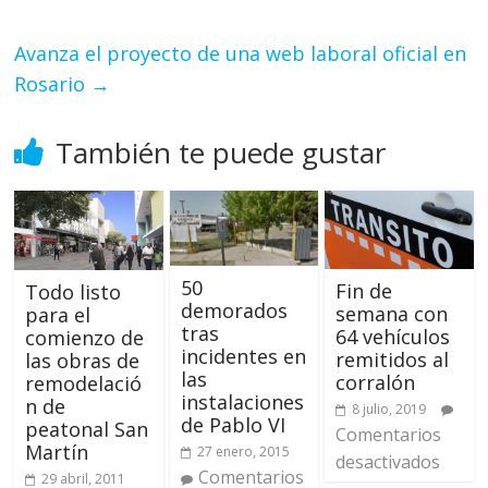
Avanza el proyecto de una web laboral oficial en
Rosario
→
También te puede gustar
50
Fin de
Todo listo
demorados
semana con
para el
tras
64 vehículos
comienzo de
incidentes en
remitidos al
las obras de
las
corralón
remodelació
instalaciones
n de
8 julio, 2019
de Pablo VI
peatonal San
Comentarios
Martín
27 enero, 2015
desactivados
Comentarios
29 abril, 2011