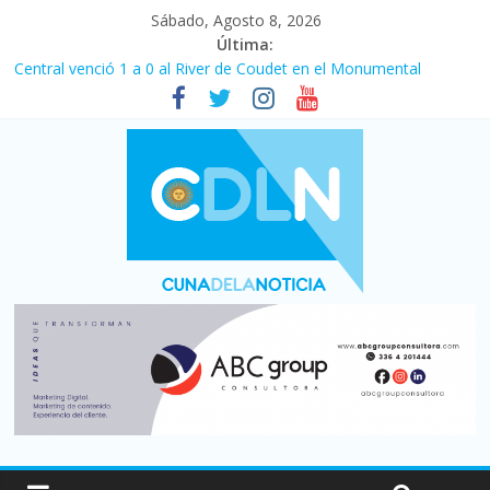
Sábado, Agosto 8, 2026
Última:
Central venció 1 a 0 al River de Coudet en el Monumental
La morosidad alcanzó su nivel más alto en dos décadas y ya
afecta a 400 mil deudores en Santa Fe
Desde que asumió Milei cerraron 41.000 kioscos: el sector
denuncia crisis como en 2001
Vacaciones de invierno con más movimiento y consumo
turístico: 4,6 millones de personas viajaron por el país, un 5,9%
más que en 2025
Fuerte caída de la venta de autos usados en julio: bajó un 12,6%
interanual