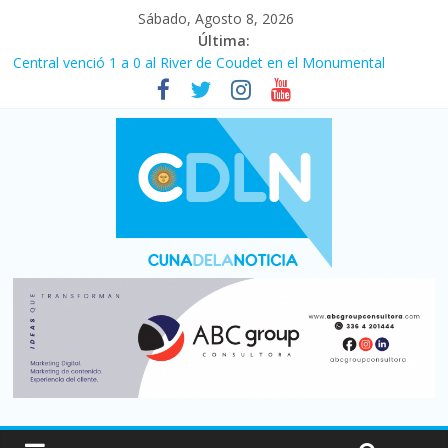
Sábado, Agosto 8, 2026
Última:
Central venció 1 a 0 al River de Coudet en el Monumental
La morosidad alcanzó su nivel más alto en dos décadas y ya
afecta a 400 mil deudores en Santa Fe
Desde que asumió Milei cerraron 41.000 kioscos: el sector
denuncia crisis como en 2001
Vacaciones de invierno con más movimiento y consumo
turístico: 4,6 millones de personas viajaron por el país, un 5,9%
más que en 2025
Fuerte caída de la venta de autos usados en julio: bajó un 12,6%
interanual