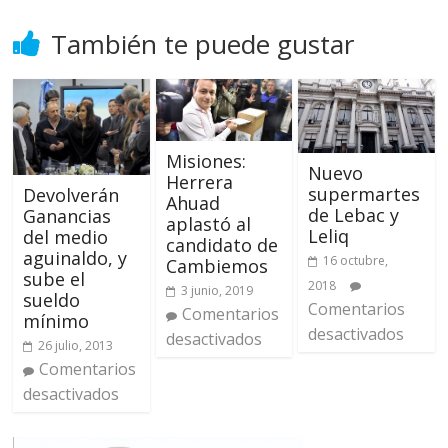
También te puede gustar
Misiones:
Nuevo
Herrera
supermartes
Devolverán
Ahuad
de Lebac y
Ganancias
aplastó al
Leliq
del medio
candidato de
aguinaldo, y
16 octubre,
Cambiemos
sube el
2018
3 junio, 2019
sueldo
Comentarios
Comentarios
mínimo
desactivados
desactivados
26 julio, 2013
Comentarios
desactivados