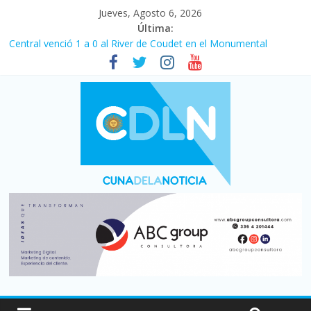
Jueves, Agosto 6, 2026
Última:
Central venció 1 a 0 al River de Coudet en el Monumental
La morosidad alcanzó su nivel más alto en dos décadas y ya
afecta a 400 mil deudores en Santa Fe
Desde que asumió Milei cerraron 41.000 kioscos: el sector
denuncia crisis como en 2001
Vacaciones de invierno con más movimiento y consumo
turístico: 4,6 millones de personas viajaron por el país, un 5,9%
más que en 2025
Fuerte caída de la venta de autos usados en julio: bajó un 12,6%
interanual