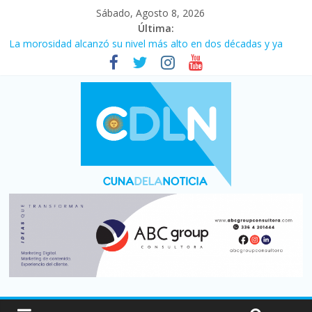
Sábado, Agosto 8, 2026
Última:
La morosidad alcanzó su nivel más alto en dos décadas y ya
afecta a 400 mil deudores en Santa Fe
Desde que asumió Milei cerraron 41.000 kioscos: el sector
denuncia crisis como en 2001
Vacaciones de invierno con más movimiento y consumo
turístico: 4,6 millones de personas viajaron por el país, un 5,9%
más que en 2025
Fuerte caída de la venta de autos usados en julio: bajó un 12,6%
interanual
Central venció 1 a 0 al River de Coudet en el Monumental