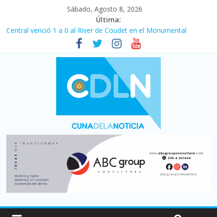
Sábado, Agosto 8, 2026
Última:
Central venció 1 a 0 al River de Coudet en el Monumental
La morosidad alcanzó su nivel más alto en dos décadas y ya
afecta a 400 mil deudores en Santa Fe
Desde que asumió Milei cerraron 41.000 kioscos: el sector
denuncia crisis como en 2001
Vacaciones de invierno con más movimiento y consumo
turístico: 4,6 millones de personas viajaron por el país, un 5,9%
más que en 2025
Fuerte caída de la venta de autos usados en julio: bajó un 12,6%
interanual