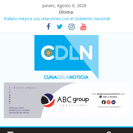
Jueves, Agosto 6, 2026
Última:
Pullaro mejora sus relaciones con el Gobierno nacional
En un partidazo, Newell’s empató 2 a 2 con Boca en el Coloso
del Parque
Vacaciones de invierno con más movimiento y consumo
turístico: 4,6 millones de personas viajaron por el país, un 5,9%
más que en 2025
Fuerte caída de la venta de autos usados en julio: bajó un 12,6%
interanual
Central venció 1 a 0 al River de Coudet en el Monumental