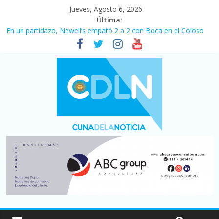
Jueves, Agosto 6, 2026
Última:
En un partidazo, Newell’s empató 2 a 2 con Boca en el Coloso
del Parque
Vacaciones de invierno con más movimiento y consumo
turístico: 4,6 millones de personas viajaron por el país, un 5,9%
más que en 2025
Fuerte caída de la venta de autos usados en julio: bajó un 12,6%
interanual
Central venció 1 a 0 al River de Coudet en el Monumental
Pullaro mejora sus relaciones con el Gobierno nacional