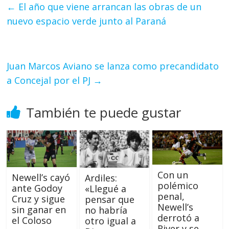
←
El año que viene arrancan las obras de un
nuevo espacio verde junto al Paraná
Juan Marcos Aviano se lanza como precandidato
a Concejal por el PJ
→
También te puede gustar
Con un
Newell’s cayó
Ardiles:
polémico
ante Godoy
«Llegué a
penal,
Cruz y sigue
pensar que
Newell’s
sin ganar en
no habría
derrotó a
el Coloso
otro igual a
River y se