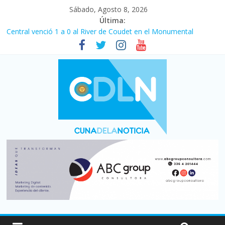
Sábado, Agosto 8, 2026
Última:
Central venció 1 a 0 al River de Coudet en el Monumental
La morosidad alcanzó su nivel más alto en dos décadas y ya
afecta a 400 mil deudores en Santa Fe
Desde que asumió Milei cerraron 41.000 kioscos: el sector
denuncia crisis como en 2001
Vacaciones de invierno con más movimiento y consumo
turístico: 4,6 millones de personas viajaron por el país, un 5,9%
más que en 2025
Fuerte caída de la venta de autos usados en julio: bajó un 12,6%
interanual