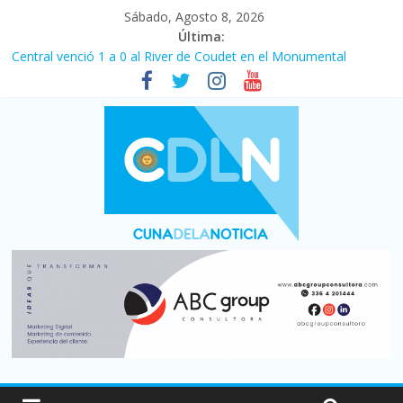
Sábado, Agosto 8, 2026
Última:
Central venció 1 a 0 al River de Coudet en el Monumental
La morosidad alcanzó su nivel más alto en dos décadas y ya
afecta a 400 mil deudores en Santa Fe
Desde que asumió Milei cerraron 41.000 kioscos: el sector
denuncia crisis como en 2001
Vacaciones de invierno con más movimiento y consumo
turístico: 4,6 millones de personas viajaron por el país, un 5,9%
más que en 2025
Fuerte caída de la venta de autos usados en julio: bajó un 12,6%
interanual