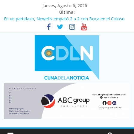
Jueves, Agosto 6, 2026
Última:
En un partidazo, Newell’s empató 2 a 2 con Boca en el Coloso
del Parque
Vacaciones de invierno con más movimiento y consumo
turístico: 4,6 millones de personas viajaron por el país, un 5,9%
más que en 2025
Fuerte caída de la venta de autos usados en julio: bajó un 12,6%
interanual
Central venció 1 a 0 al River de Coudet en el Monumental
Pullaro mejora sus relaciones con el Gobierno nacional