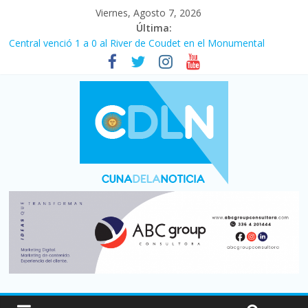
Viernes, Agosto 7, 2026
Última:
Central venció 1 a 0 al River de Coudet en el Monumental
La morosidad alcanzó su nivel más alto en dos décadas y ya
afecta a 400 mil deudores en Santa Fe
Desde que asumió Milei cerraron 41.000 kioscos: el sector
denuncia crisis como en 2001
Vacaciones de invierno con más movimiento y consumo
turístico: 4,6 millones de personas viajaron por el país, un 5,9%
más que en 2025
Fuerte caída de la venta de autos usados en julio: bajó un 12,6%
interanual