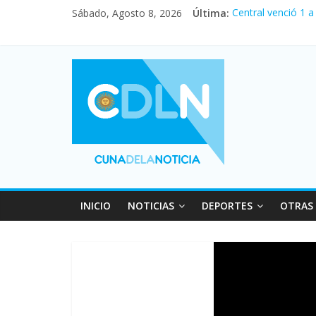
Sábado, Agosto 8, 2026
Última:
Central venció 1 
La morosidad alca
Desde que asumió 
Vacaciones de inv
Fuerte caída de la
INICIO
NOTICIAS
DEPORTES
OTRAS 