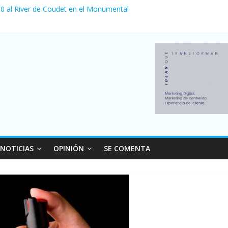
a 0 al River de Coudet en el Monumental
nzó su nivel más alto en dos décadas y ya afecta a 400 mil deudores
Milei cerraron 41.000 kioscos: el sector denuncia crisis como en 20
ierno con más movimiento y consumo turístico: 4,6 millones de perso
 venta de autos usados en julio: bajó un 12,6% interanual
NOTICIAS
OPINIÓN
SE COMENTA