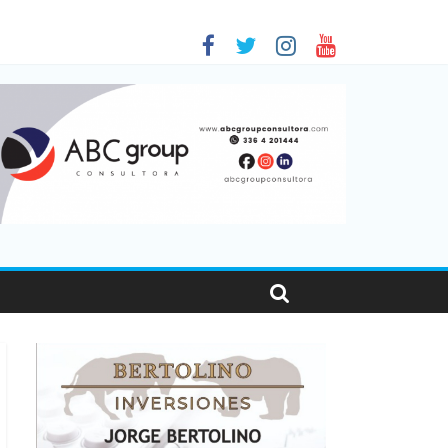
 en Santa Fe
01
nas viajaron por el país, un 5,9% más que en 2025