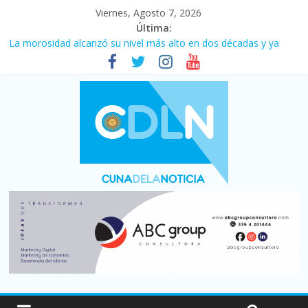
Viernes, Agosto 7, 2026
Última:
La morosidad alcanzó su nivel más alto en dos décadas y ya
afecta a 400 mil deudores en Santa Fe
Desde que asumió Milei cerraron 41.000 kioscos: el sector
denuncia crisis como en 2001
Vacaciones de invierno con más movimiento y consumo
turístico: 4,6 millones de personas viajaron por el país, un 5,9%
más que en 2025
Fuerte caída de la venta de autos usados en julio: bajó un 12,6%
interanual
Central venció 1 a 0 al River de Coudet en el Monumental