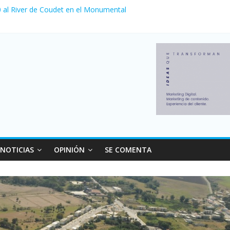
 0 al River de Coudet en el Monumental
zó su nivel más alto en dos décadas y ya afecta a 400 mil deudores 
ilei cerraron 41.000 kioscos: el sector denuncia crisis como en 2001
erno con más movimiento y consumo turístico: 4,6 millones de person
venta de autos usados en julio: bajó un 12,6% interanual
NOTICIAS
OPINIÓN
SE COMENTA