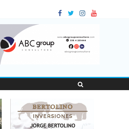
en Santa Fe
as viajaron por el país, un 5,9% más que en 2025