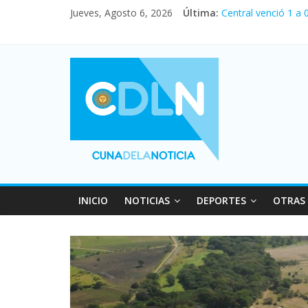
Jueves, Agosto 6, 2026
Última:
Central venció 1 a
La morosidad alcan
Desde que asumió M
Vacaciones de invi
Fuerte caída de la 
INICIO
NOTICIAS
DEPORTES
OTRAS 