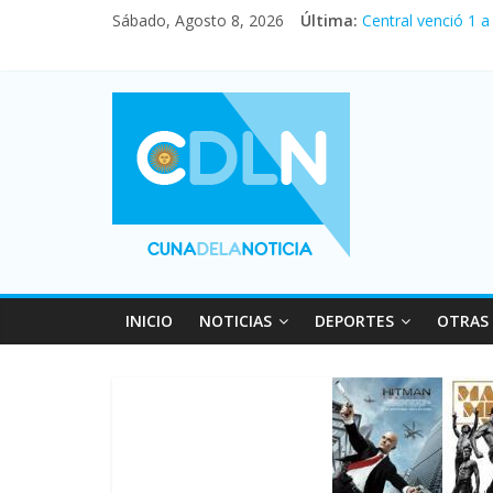
Sábado, Agosto 8, 2026
Última:
Central venció 1 
La morosidad alca
Desde que asumió 
Vacaciones de inv
Fuerte caída de la
INICIO
NOTICIAS
DEPORTES
OTRAS 