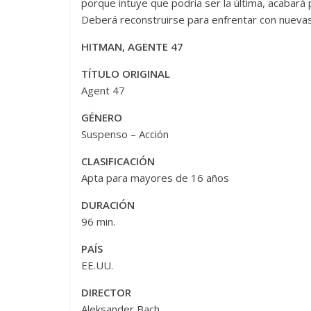
porque intuye que podría ser la última, acabará p
Deberá reconstruirse para enfrentar con nuevas 
HITMAN, AGENTE 47
TÍTULO ORIGINAL
Agent 47
GÉNERO
Suspenso – Acción
CLASIFICACIÓN
Apta para mayores de 16 años
DURACIÓN
96 min.
PAÍS
EE.UU.
DIRECTOR
Aleksander Bach