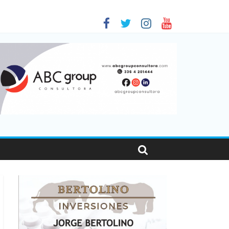
 en Santa Fe
01
nas viajaron por el país, un 5,9% más que en 2025