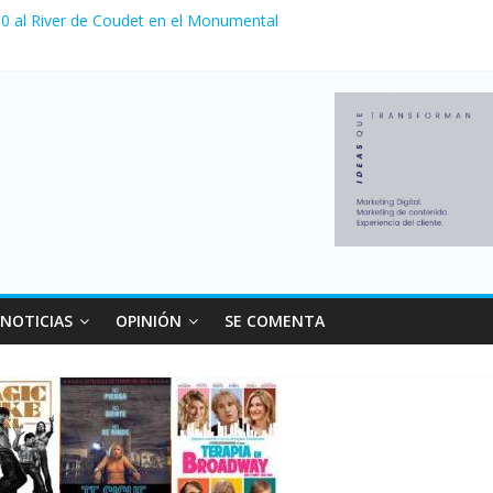
a 0 al River de Coudet en el Monumental
nzó su nivel más alto en dos décadas y ya afecta a 400 mil deudores
Milei cerraron 41.000 kioscos: el sector denuncia crisis como en 20
ierno con más movimiento y consumo turístico: 4,6 millones de perso
 venta de autos usados en julio: bajó un 12,6% interanual
NOTICIAS
OPINIÓN
SE COMENTA