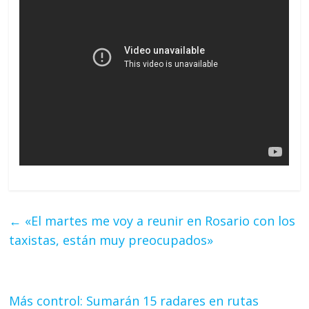
←
«El martes me voy a reunir en Rosario con los
taxistas, están muy preocupados»
Más control: Sumarán 15 radares en rutas