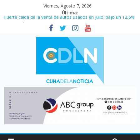
Viernes, Agosto 7, 2026
Última:
Fuerte caída de la venta de autos usados en julio: bajó un 12,6%
interanual
Central venció 1 a 0 al River de Coudet en el Monumental
La morosidad alcanzó su nivel más alto en dos décadas y ya
afecta a 400 mil deudores en Santa Fe
Desde que asumió Milei cerraron 41.000 kioscos: el sector
denuncia crisis como en 2001
Vacaciones de invierno con más movimiento y consumo
turístico: 4,6 millones de personas viajaron por el país, un 5,9%
más que en 2025