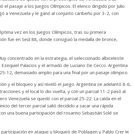
uió el pasaje a los Juegos Olímpicos. El elenco dirigido por Julio
egó a Venezuela y le ganó al conjunto caribeño por 3-2, con
éptima vez en los Juegos Olímpicos, tras su primera
ión fue en Seúl 88, donde consiguió la medalla de bronce,
. Muy concentrado en la estrategia, el seleccionado albiceleste
Ezequiel Palacios y el armado de Luciano De Cecco. Argentina
5-12, demasiado amplio para una final por un pasaje olímpico.
ón y el bloqueo y así niveló el juego. Argentina se adelantó 8-6,
acciones y el local lo dio vuelta, y con un parcial 11-2 pasó al
pero Venezuela se quedó con el parcial 25-22. La caída en el
nicio del tercer parcial salió decidido a sacar una rápida
 con una buena participación del rosarino Sebastián Solé se
a participación en ataque y bloqueó de Poblagen y Pablo Crer le