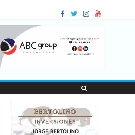
 en Santa Fe
1
nas viajaron por el país, un 5,9% más que en 2025