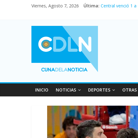
Viernes, Agosto 7, 2026
Última:
Central venció 1 a
La morosidad alca
Desde que asumió M
Vacaciones de invi
Fuerte caída de la
INICIO
NOTICIAS
DEPORTES
OTRAS 