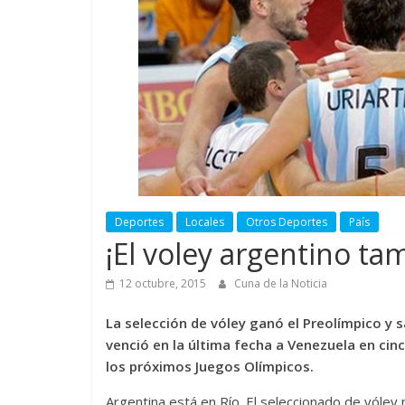
Deportes
Locales
Otros Deportes
País
¡El voley argentino ta
12 octubre, 2015
Cuna de la Noticia
La selección de vóley ganó el Preolímpico y sa
venció en la última fecha a Venezuela en cin
los próximos Juegos Olímpicos.
Argentina está en Río. El seleccionado de vóley