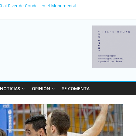
 0 al River de Coudet en el Monumental
nzó su nivel más alto en dos décadas y ya afecta a 400 mil deudores
ilei cerraron 41.000 kioscos: el sector denuncia crisis como en 200
erno con más movimiento y consumo turístico: 4,6 millones de perso
 venta de autos usados en julio: bajó un 12,6% interanual
NOTICIAS
OPINIÓN
SE COMENTA