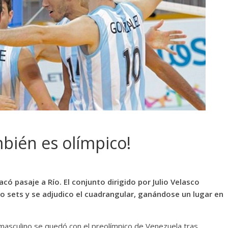
mbién es olímpico!
có pasaje a Río. El conjunto dirigido por Julio Velasco
co sets y se adjudico el cuadrangular, ganándose un lugar en
 masculino se quedó con el preolímpico de Venezuela tras