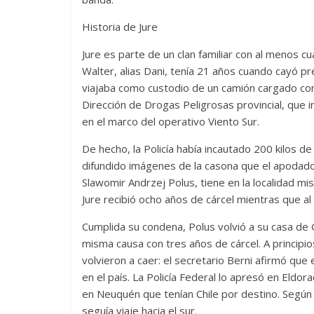
Historia de Jure
Jure es parte de un clan familiar con al menos c
Walter, alias Dani, tenía 21 años cuando cayó p
viajaba como custodio de un camión cargado con
Dirección de Drogas Peligrosas provincial, que 
en el marco del operativo Viento Sur.
De hecho, la Policía había incautado 200 kilos
difundido imágenes de la casona que el apodado
Slawomir Andrzej Polus, tiene en la localidad misi
Jure recibió ocho años de cárcel mientras que al
Cumplida su condena, Polus volvió a su casa de 
misma causa con tres años de cárcel. A principi
volvieron a caer: el secretario Berni afirmó que
en el país. La Policía Federal lo apresó en Eldo
en Neuquén que tenían Chile por destino. Según 
seguía viaje hacia el sur.