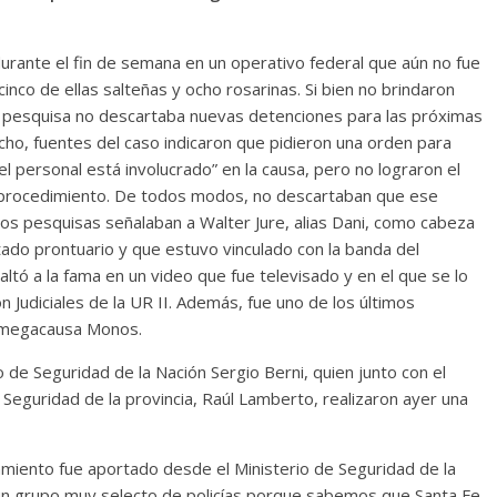
durante el fin de semana en un operativo federal que aún no fue
nco de ellas salteñas y ocho rosarinas. Si bien no brindaron
, la pesquisa no descartaba nuevas detenciones para las próximas
hecho, fuentes del caso indicaron que pidieron una orden para
el personal está involucrado” en la causa, pero no lograron el
el procedimiento. De todos modos, no descartaban que ese
Los pesquisas señalaban a Walter Jure, alias Dani, como cabeza
tado prontuario y que estuvo vinculado con la banda del
ltó a la fama en un video que fue televisado y en el que se lo
n Judiciales de la UR II. Además, fue uno de los últimos
a megacausa Monos.
 de Seguridad de la Nación Sergio Berni, quien junto con el
 Seguridad de la provincia, Raúl Lamberto, realizaron ayer una
namiento fue aportado desde el Ministerio de Seguridad de la
 un grupo muy selecto de policías porque sabemos que Santa Fe,