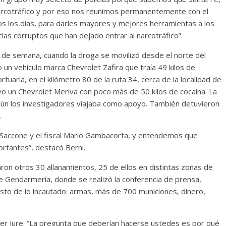
 narcotráfico y por eso nos reunimos permanentemente con el
s los días, para darles mayores y mejores herramientas a los
licías corruptos que han dejado entrar al narcotráfico”.
in de semana, cuando la droga se movilizó desde el norte del
 un vehículo marca Chevrolet Zafira que traía 49 kilos de
tuaria, en el kilómetro 80 de la ruta 34, cerca de la localidad de
 un Chevrolet Meriva con poco más de 50 kilos de cocaína. La
ún los investigadores viajaba como apoyo. También detuvieron
.
na Saccone y el fiscal Mario Gambacorta, y entendemos que
rtantes”, destacó Berni.
on otros 30 allanamientos, 25 de ellos en distintas zonas de
e Gendarmería, donde se realizó la conferencia de prensa,
sto de lo incautado: armas, más de 700 municiones, dinero,
alter Jure. “La pregunta que deberían hacerse ustedes es por qué