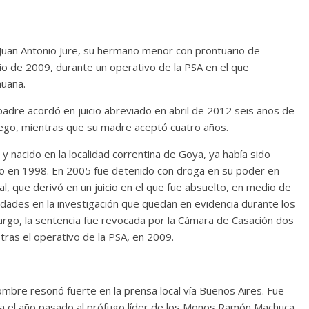
 Juan Antonio Jure, su hermano menor con prontuario de
lio de 2009, durante un operativo de la PSA en el que
huana.
padre acordó en juicio abreviado en abril de 2012 seis años de
iego, mientras que su madre aceptó cuatro años.
a y nacido en la localidad correntina de Goya, ya había sido
co en 1998. En 2005 fue detenido con droga en su poder en
al, que derivó en un juicio en el que fue absuelto, en medio de
ridades en la investigación que quedan en evidencia durante los
bargo, la sentencia fue revocada por la Cámara de Casación dos
ras el operativo de la PSA, en 2009.
u nombre resonó fuerte en la prensa local vía Buenos Aires. Fue
ica el año pasado al prófugo líder de los Monos Ramón Machuca,