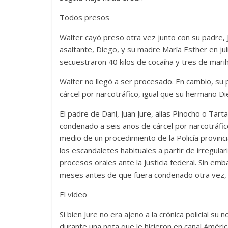
Todos presos
Walter cayó preso otra vez junto con su padre,
asaltante, Diego, y su madre María Esther en ju
secuestraron 40 kilos de cocaína y tres de mari
Walter no llegó a ser procesado. En cambio, su 
cárcel por narcotráfico, igual que su hermano D
El padre de Dani, Juan Jure, alias Pinocho o Tart
condenado a seis años de cárcel por narcotráfi
medio de un procedimiento de la Policía provinci
los escandaletes habituales a partir de irregula
procesos orales ante la Justicia federal. Sin em
meses antes de que fuera condenado otra vez, t
El video
Si bien Jure no era ajeno a la crónica policial s
durante una nota que le hicieron en canal Amér