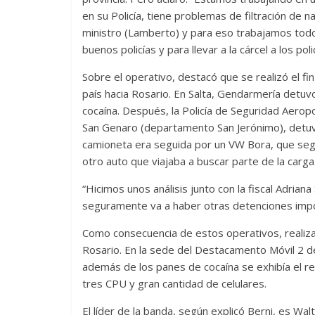
en su Policía, tiene problemas de filtración de
ministro (Lamberto) y para eso trabajamos todo
buenos policías y para llevar a la cárcel a los po
Sobre el operativo, destacó que se realizó el f
país hacia Rosario. En Salta, Gendarmería detuvo
cocaína. Después, la Policía de Seguridad Aeropor
San Genaro (departamento San Jerónimo), detuvo
camioneta era seguida por un VW Bora, que seg
otro auto que viajaba a buscar parte de la carga
“Hicimos unos análisis junto con la fiscal Adria
seguramente va a haber otras detenciones impo
Como consecuencia de estos operativos, realizar
Rosario. En la sede del Destacamento Móvil 2 d
además de los panes de cocaína se exhibía el re
tres CPU y gran cantidad de celulares.
El líder de la banda, según explicó Berni, es W