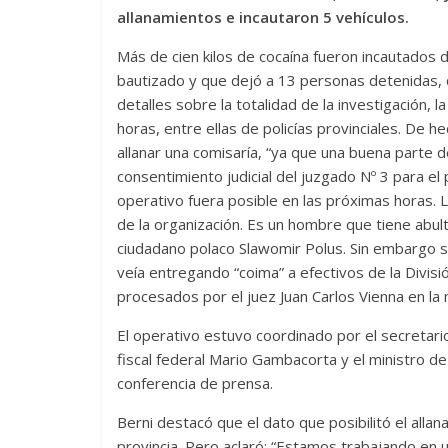
allanamientos e incautaron 5 vehículos.
Más de cien kilos de cocaína fueron incautados 
bautizado y que dejó a 13 personas detenidas, ci
detalles sobre la totalidad de la investigación
horas, entre ellas de policías provinciales. De 
allanar una comisaría, “ya que una buena parte d
consentimiento judicial del juzgado Nº 3 para 
operativo fuera posible en las próximas horas. 
de la organización. Es un hombre que tiene abul
ciudadano polaco Slawomir Polus. Sin embargo sa
veía entregando “coima” a efectivos de la Divisió
procesados por el juez Juan Carlos Vienna en l
El operativo estuvo coordinado por el secretario
fiscal federal Mario Gambacorta y el ministro de
conferencia de prensa.
Berni destacó que el dato que posibilitó el alla
provincia. Pero aclaró: “Estamos trabajando en