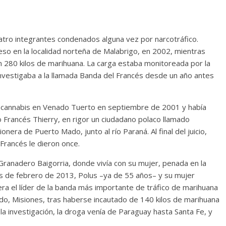
uatro integrantes condenados alguna vez por narcotráfico.
reso en la localidad norteña de Malabrigo, en 2002, mientras
 280 kilos de marihuana. La carga estaba monitoreada por la
investigaba a la llamada Banda del Francés desde un año antes
 de cannabis en Venado Tuerto en septiembre de 2001 y había
 Francés Thierry, en rigor un ciudadano polaco llamado
onera de Puerto Mado, junto al río Paraná. Al final del juicio,
 Francés le dieron once.
Granadero Baigorria, donde vivía con su mujer, penada en la
os de febrero de 2013, Polus –ya de 55 años– y su mujer
 era el líder de la banda más importante de tráfico de marihuana
rado, Misiones, tras haberse incautado de 140 kilos de marihuana
la investigación, la droga venía de Paraguay hasta Santa Fe, y