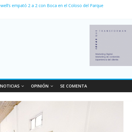
ewell’s empató 2 a 2 con Boca en el Coloso del Parque
erno con más movimiento y consumo turístico: 4,6 millones de person
venta de autos usados en julio: bajó un 12,6% interanual
 0 al River de Coudet en el Monumental
relaciones con el Gobierno nacional
NOTICIAS
OPINIÓN
SE COMENTA