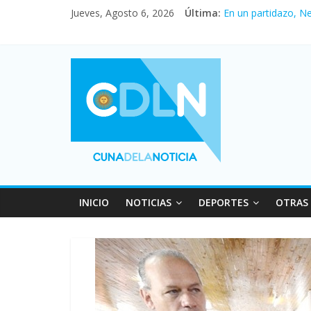
Jueves, Agosto 6, 2026
Última:
En un partidazo, N
Vacaciones de invi
Fuerte caída de la 
Central venció 1 a
Pullaro mejora sus 
INICIO
NOTICIAS
DEPORTES
OTRAS 