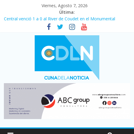
Viernes, Agosto 7, 2026
Última:
Central venció 1 a 0 al River de Coudet en el Monumental
La morosidad alcanzó su nivel más alto en dos décadas y ya
afecta a 400 mil deudores en Santa Fe
Desde que asumió Milei cerraron 41.000 kioscos: el sector
denuncia crisis como en 2001
Vacaciones de invierno con más movimiento y consumo
turístico: 4,6 millones de personas viajaron por el país, un 5,9%
más que en 2025
Fuerte caída de la venta de autos usados en julio: bajó un 12,6%
interanual