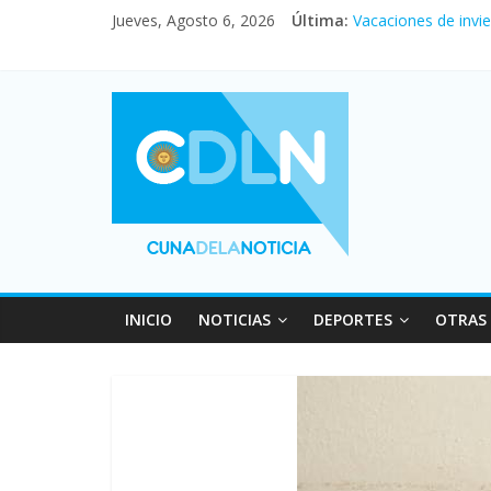
Jueves, Agosto 6, 2026
Última:
Vacaciones de invi
Fuerte caída de la 
Central venció 1 a
La morosidad alcan
Desde que asumió M
INICIO
NOTICIAS
DEPORTES
OTRAS 