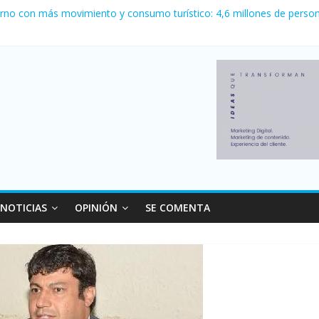
erno con más movimiento y consumo turístico: 4,6 millones de person
venta de autos usados en julio: bajó un 12,6% interanual
 0 al River de Coudet en el Monumental
zó su nivel más alto en dos décadas y ya afecta a 400 mil deudores 
ilei cerraron 41.000 kioscos: el sector denuncia crisis como en 2001
NOTICIAS
OPINIÓN
SE COMENTA