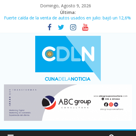
Domingo, Agosto 9, 2026
Última:
Fuerte caída de la venta de autos usados en julio: bajó un 12,6%
interanual
Central venció 1 a 0 al River de Coudet en el Monumental
La morosidad alcanzó su nivel más alto en dos décadas y ya
afecta a 400 mil deudores en Santa Fe
Desde que asumió Milei cerraron 41.000 kioscos: el sector
denuncia crisis como en 2001
Vacaciones de invierno con más movimiento y consumo
turístico: 4,6 millones de personas viajaron por el país, un 5,9%
más que en 2025