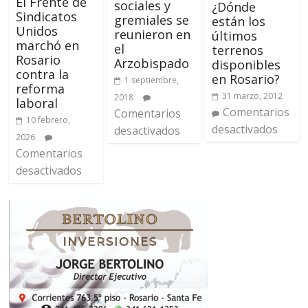
El Frente de
sociales y
¿Dónde
Sindicatos
gremiales se
están los
Unidos
reunieron en
últimos
marchó en
el
terrenos
Rosario
Arzobispado
disponibles
contra la
en Rosario?
1 septiembre,
reforma
31 marzo, 2012
2018
laboral
Comentarios
Comentarios
10 febrero,
desactivados
desactivados
2026
Comentarios
desactivados