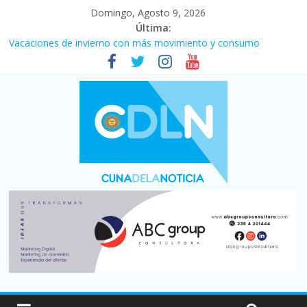
Domingo, Agosto 9, 2026
Última:
Desde que asumió Milei cerraron 41.000 kioscos: el sector
denuncia crisis como en 2001
Vacaciones de invierno con más movimiento y consumo
turístico: 4,6 millones de personas viajaron por el país, un 5,9%
más que en 2025
El agro argentino logró un récord histórico de exportaciones en
el primer semestre de 2026
Duelo internacional: Falleció Jorge Messi, el papá de Leo
La morosidad alcanzó su nivel más alto en dos décadas y ya
afecta a 400 mil deudores en Santa Fe