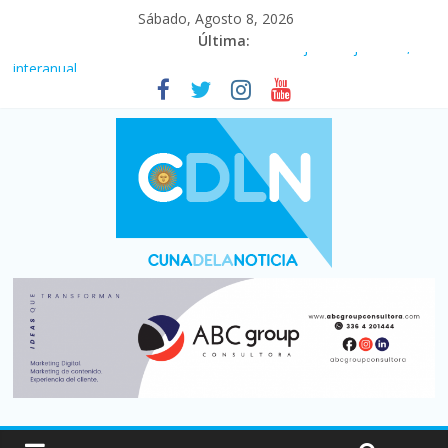
Sábado, Agosto 8, 2026
Última:
Fuerte caída de la venta de autos usados en julio: bajó un 12,6%
interanual
Central venció 1 a 0 al River de Coudet en el Monumental
La morosidad alcanzó su nivel más alto en dos décadas y ya
afecta a 400 mil deudores en Santa Fe
Desde que asumió Milei cerraron 41.000 kioscos: el sector
denuncia crisis como en 2001
Vacaciones de invierno con más movimiento y consumo
turístico: 4,6 millones de personas viajaron por el país, un 5,9%
más que en 2025