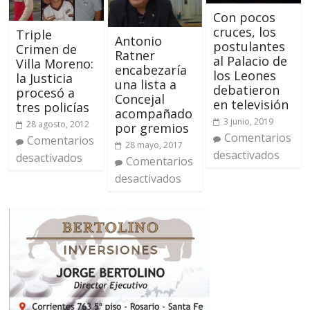
Con pocos
cruces, los
Triple
Antonio
postulantes
Crimen de
Ratner
al Palacio de
Villa Moreno:
encabezaría
los Leones
la Justicia
una lista a
debatieron
procesó a
Concejal
en televisión
tres policías
acompañado
3 junio, 2019
28 agosto, 2012
por gremios
Comentarios
Comentarios
28 mayo, 2017
desactivados
desactivados
Comentarios
desactivados