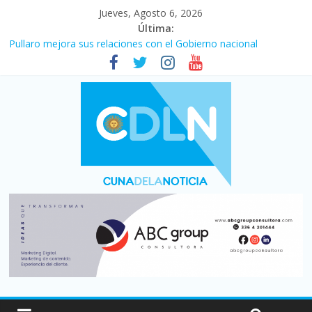
Jueves, Agosto 6, 2026
Última:
Pullaro mejora sus relaciones con el Gobierno nacional
En un partidazo, Newell’s empató 2 a 2 con Boca en el Coloso
del Parque
Vacaciones de invierno con más movimiento y consumo
turístico: 4,6 millones de personas viajaron por el país, un 5,9%
más que en 2025
Fuerte caída de la venta de autos usados en julio: bajó un 12,6%
interanual
Central venció 1 a 0 al River de Coudet en el Monumental